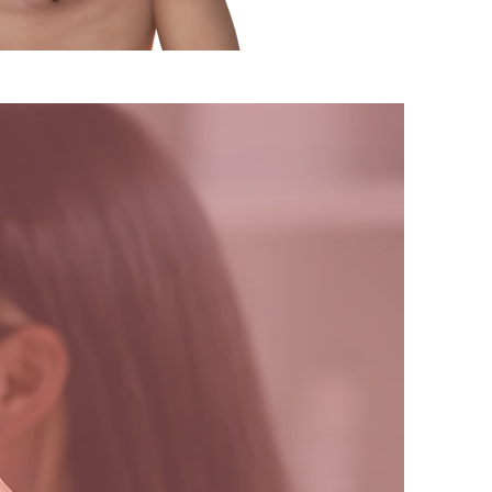
ה
הטיפול בקוצב הווגאלי VNS נושא אי
ונחקר ב
25 