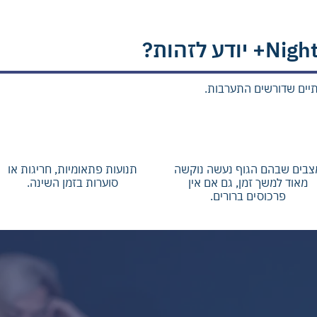
ותיים שדורשים התערבות.
תקפים עם נוקשות ממושכת
תנועות חזקות או חריגות במיט‬
של הגוף‬ (טוני ממושך)‬‬
(היפרקינטי)‬‬
צבים שבהם הגוף נעשה נוקשה
תנועות פתאומיות, חריגות או
מאוד למשך זמן, גם אם אין
סוערות בזמן השינה.
פרכוסים ברורים.