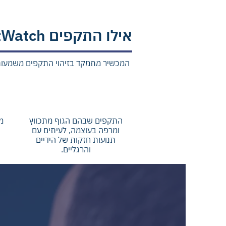
אילו התקפים NightWatch+ יודע לזהות?‬
​המכשיר מתמקד בזיהוי התקפים משמע‬‬‬‬‬
התקפים עם פרכוסים חזקים‬
ה
(טוני קלוני)
התקפים שבהם הגוף מתכווץ
מ
ומרפה בעוצמה, לעיתים עם
תנועות חזקות של הידיים
והרגליים.‬‬