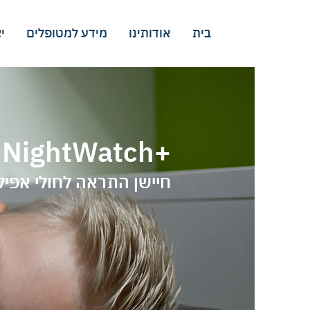
בית
אודותינו
מידע למטופלים
י
NightWatch+
חיישן התראה לחולי אפיל