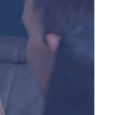
במ
NightWatch+
בזמן שינה, עם ר‬‬