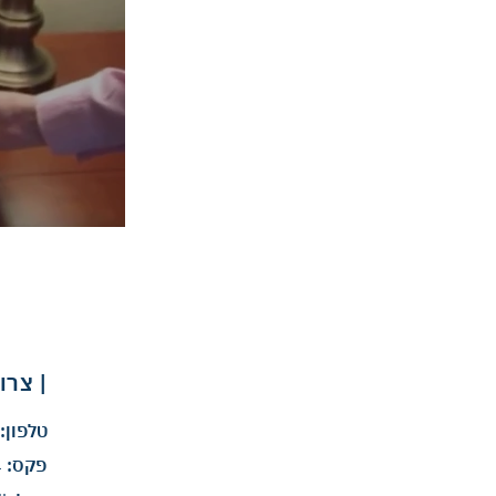
| צרו
טלפון:
פקס:
09-9541134